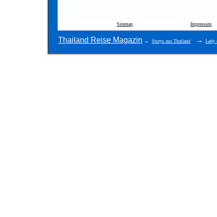
Sitemap
Impressum
Site Map
Thailand Reise Magazin
→
→
Storys aus Thailand
Lady 