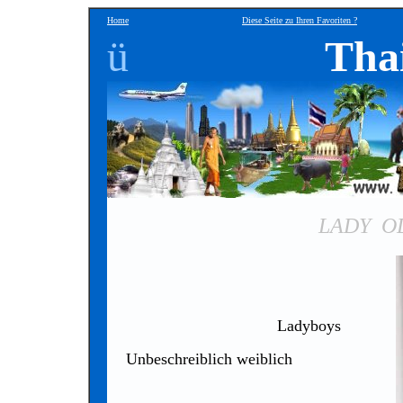
Home
Diese Seite zu Ihren Favoriten ?
ü
Tha
LADY O
Ladyboys
Unbeschreiblich weiblich