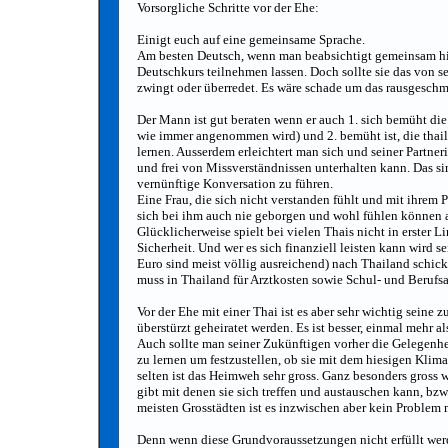
Vorsorgliche Schritte vor der Ehe:
Einigt euch auf eine gemeinsame Sprache.
Am besten Deutsch, wenn man beabsichtigt gemeinsam hie
Deutschkurs teilnehmen lassen. Doch sollte sie das von s
zwingt oder überredet. Es wäre schade um das rausgeschm
Der Mann ist gut beraten wenn er auch 1. sich bemüht die 
wie immer angenommen wird) und 2. bemüht ist, die thail
lernen. Ausserdem erleichtert man sich und seiner Partne
und frei von Missverständnissen unterhalten kann. Das si
vernünftige Konversation zu führen.
Eine Frau, die sich nicht verstanden fühlt und mit ihrem 
sich bei ihm auch nie geborgen und wohl fühlen können 
Glücklicherweise spielt bei vielen Thais nicht in erster 
Sicherheit. Und wer es sich finanziell leisten kann wird 
Euro sind meist völlig ausreichend) nach Thailand schick
muss in Thailand für Arztkosten sowie Schul- und Berufs
Vor der Ehe mit einer Thai ist es aber sehr wichtig seine 
überstürzt geheiratet werden. Es ist besser, einmal mehr
Auch sollte man seiner Zukünftigen vorher die Gelegenhe
zu lernen um festzustellen, ob sie mit dem hiesigen Kli
selten ist das Heimweh sehr gross. Ganz besonders gross 
gibt mit denen sie sich treffen und austauschen kann, bz
meisten Grosstädten ist es inzwischen aber kein Problem
Denn wenn diese Grundvoraussetzungen nicht erfüllt werd