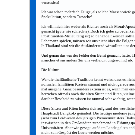
versenden!
Ich war schon mehrfach Zeuge, als solche Massenbriefe 
Spekulation, sondern Tatsache!
Ich will mich hier weder als Richter noch als Moral-Apos
gemacht (gute wie schlechte). Doch ich gebe zu bedenken,
Prostituierten-Milieu tätig ist) so behandelt werden soll
Lebemann spielen, müssen wir uns nicht über die Folgen
In Thailand sind wir die Ausländer und wir sollten uns 
Und genau das war der Fehler den Berni gemacht hatte. T
manches etwas anders (für uns vielleicht ungewohnt) ab.
Die Kultur:
Wer die thailändische Tradition kennt weiss, dass es nicht
normalen familiären Kreisen stammt und nicht gerade aus
mal ausgehe. Ganz besonders extrem ist es, wenn man ein
herrschen oftmals noch die alten Sitten und Riten, vielm
darüber Bescheid zu wissen ist nunmal sehr wichtig, wen
Diese Sitten und Riten haben sich aufgrund des westliche
Hauptstadt Bangkok- geändert. Die heutige moderne junge
(sehr zum Leidwesen des jetzigen Premierministers Thaksi
inzwischen in den Großstädten zunehmend in Führungsposi
Universitäten. Aber wie gesagt, auf dem Lande gelten and
nicht zum Gespött der Leute werden möchte.