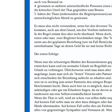
auch von Bestand ist.
4. gewinnen so mehrere unterschiedliche Personen einen
ihr kritisches Urteil der Thai gegenüber zum Besten.
5. haben die Thais (insbesondere die Begleitpersonen) auf
unerschwinglichen Abend zu geniessen.
Es muss also nicht verwundern, wenn bei den diversen Tr
kommen, auch aus dem Grund, um den Verehrer mehreren 
In der Regel nimmt dies aber nicht überhand. Wenn doch, 
einen oder max. zwei Begleiter beschränken möge. Die "be
wenn aus der geplanten Beziehung (wie im Fall Berni) dan
unterhaltsame Tage an denen Geld für sie mal keine Rolle 
Die ersten Erfolge:
Wenn nun die schwierigen Hürden des Kennenlernens gep
erstrecken kann und ein normaler Urlaub im Regelfall nic
Urlaub zu verbringen. Üblicherweise wird man dann aber vo
angelangt, kann man sich als "festen" Freund oder Partner
sich entschieden die Beziehung aufrecht zu erhalten und 
sein ist es wichtig (um seiner Partnerin den nötigen Res
Hotelzimmer bucht. Denn auch hier ist es möglich, dass ei
ankündigen oder gar um Erlaubnis fragen, da sie davon aus
landesweit um eine Selbstverständlichkeit handelt.
Wenn die Thai es will, wird sie schon von selbst dafür so
Auf keinen Fall sollte man sie aber dazu drängen oder dar
Hürde überstanden. Auf keinen Fall sollte dies als Freib
alles von gegenseitiger Sympathie und Vertrauen ab. Wen