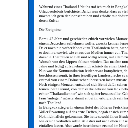
Während eines Thailand-Urlaubs traf ich mich in Bangkok
Urlaubserlebnis berichtete. Da ich nun denke, dass es vie
möchte ich gern darüber schreiben und erhoffe mir dadu
deren Kultur.
Die Ereignisse:
Berni, 42 Jahre und geschieden erhielt vor vielen Monate
einem Deutschen aufnehmen wollte, zwecks kennen lernen
Da er noch nie vorher Kontakt zu Thailändern hatte, war e
er doch nur soviel, wie er aus den Medien immer von Tha
dass die Thaifrauen so lieb und willig wären, mit allem 
Wunsch von den Lippen ablesen würden. Das machte nun a
Jahre und ledig) aufzunehmen. Er schrieb ihr einen Brief
Nun war die Kommunikation leider etwas kompliziert, da 
beschlossen somit, in ihrer jeweiligen Landessprache zu 
erstmal von einem Dolmetscher übersetzen lassen musste.
Nach einigen Monaten entschied sich Berni dafür, seinen
lernen. Sein Freund, von dem er die Adresse von Nok be
echter "Thailandkenner" wie sich später herausstellte. Gab
Frau "anlegen" müsste, damit er bei ihr erfolgreich sein
nach Thailand.
In Bangkok stieg er in einem Hotel der höheren Preisklas
Voller Erwartung auf das erste Treffen, begab er sich zu
Nok nicht allein gekommen. Sie hatte sowohl ihren Bruder
wie er sich verhalten sollte. Alle drei mit nach oben auf
einfallen lassen. Also wurde beschlossen erstmal im Hote