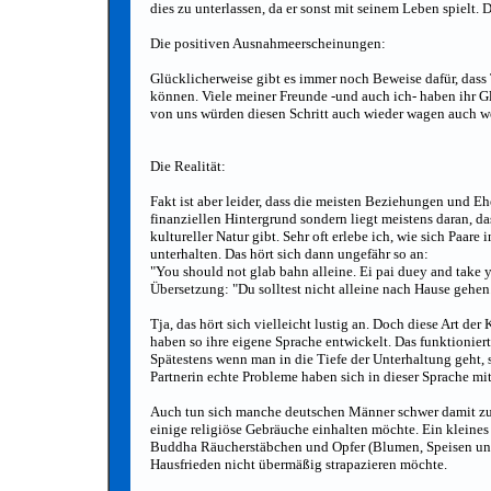
dies zu unterlassen, da er sonst mit seinem Leben spielt.
Die positiven Ausnahmeerscheinungen:
Glücklicherweise gibt es immer noch Beweise dafür, das
können. Viele meiner Freunde -und auch ich- haben ihr G
von uns würden diesen Schritt auch wieder wagen auch w
Die Realität:
Fakt ist aber leider, dass die meisten Beziehungen und E
finanziellen Hintergrund sondern liegt meistens daran, 
kultureller Natur gibt. Sehr oft erlebe ich, wie sich Paa
unterhalten. Das hört sich dann ungefähr so an:
"You should not glab bahn alleine. Ei pai duey and take 
Übersetzung: "Du solltest nicht alleine nach Hause gehe
Tja, das hört sich vielleicht lustig an. Doch diese Art de
haben so ihre eigene Sprache entwickelt. Das funktioniert
Spätestens wenn man in die Tiefe der Unterhaltung geht, 
Partnerin echte Probleme haben sich in dieser Sprache m
Auch tun sich manche deutschen Männer schwer damit zu 
einige religiöse Gebräuche einhalten möchte. Ein klein
Buddha Räucherstäbchen und Opfer (Blumen, Speisen und
Hausfrieden nicht übermäßig strapazieren möchte.