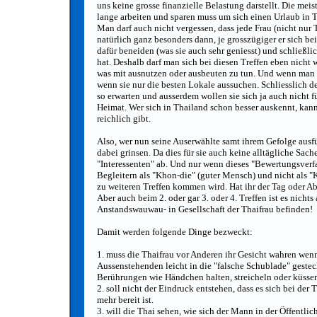
uns keine grosse finanzielle Belastung darstellt. Die me
lange arbeiten und sparen muss um sich einen Urlaub in T
Man darf auch nicht vergessen, dass jede Frau (nicht nur 
natürlich ganz besonders dann, je grosszügiger er sich be
dafür beneiden (was sie auch sehr geniesst) und schließlic
hat. Deshalb darf man sich bei diesen Treffen eben nicht
was mit ausnutzen oder ausbeuten zu tun. Und wenn man d
wenn sie nur die besten Lokale aussuchen. Schliesslich d
so erwarten und ausserdem wollen sie sich ja auch nicht f
Heimat. Wer sich in Thailand schon besser auskennt, kann
reichlich gibt.
Also, wer nun seine Auserwählte samt ihrem Gefolge ausf
dabei grinsen. Da dies für sie auch keine alltägliche Sac
"Interessenten" ab. Und nur wenn dieses "Bewertungsverfa
Begleitern als "Khon-die" (guter Mensch) und nicht als 
zu weiteren Treffen kommen wird. Hat ihr der Tag oder Ab
Aber auch beim 2. oder gar 3. oder 4. Treffen ist es nich
Anstandswauwau- in Gesellschaft der Thaifrau befinden!
Damit werden folgende Dinge bezweckt:
1. muss die Thaifrau vor Anderen ihr Gesicht wahren wenn
Aussenstehenden leicht in die "falsche Schublade" gesteckt
Berührungen wie Händchen halten, streicheln oder küssen 
2. soll nicht der Eindruck entstehen, dass es sich bei der
mehr bereit ist.
3. will die Thai sehen, wie sich der Mann in der Öffentli