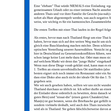
Eine "ehrbare" Thai würde NIEMALS eine Einladung -egal
gemeinsamen Urlaub oder zu einer intimen Nacht annehmen,
anderen Thais und vor ihrer Familie ihr Gesicht (sia-nah)
sofort als Hure abgestempelt werden, was auch negative 
weiss, wie wichtig es für ein harmonisches Zusammenlebe
Die ersten Treffen mit einer Thai laufen in der Regel fol
Als erstes, bevor man nach Thailand fliegt um eine Thai 
haben, bevor man sich auf den weiten Weg macht um sich z
gleich eine Bauchlandung machen möchte. Denn schliesslic
optischen Vorstellung unserer Auserwählten. Vorsicht ist 
hier in Deutschland zu Generationskonflikten führen, we
schon lange keine Lust mehr dazu hat. Oder man muss si
auf welchem Markt wir denn das "junge Huhn" eingekauft
Wenn nun diese Dinge vorab geklärt sind, kann man es ein
1. Treffen an einem unverbindlichen Ort stattfinden (al
besten eignet sich noch immer ein Restaurant oder ein An
dass eine Disko also auch nicht der ideale Ort für das 1. T
gegeben sein.
Wie wir auch gesehen haben, sollten wir uns nicht wunder
Thailand durchaus so üblich ist. Ich selber durfte an ein
der Einlader diese ordentlich zu bewirten, denn danach wi
gutes Herz) und "nissai-die" (einen guten Charakter) hat.
Man(n) ist gut beraten, wenn die Brieftasche gut gefüllt i
sondern vielmehr deshalb, weil auch den Thais inzwische
wird als in Thailand. Sie gehen fälschlicherweise davon a