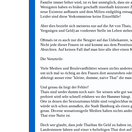
Familie immer höher wird, ist es fast unmöglich, dass sie
Wenigsten haben es bisher geschafft innerhalb kürzester 
neue Existenz aufbauen und dem Milieu endgültig entsa
Leider sind diese Vorkommnisse keine Einzelfälle!
Aber dies bezieht sich meistens nur auf die Art von Thais
Vergnügen und Geld) an vorderster Stelle im Leben stehe
Oftmals ist es auch nur die Neugier auf das Unbekannte, w
Nicht jede dieser Frauen ist und kommt aus dem Prostitu
Absichten. Auf keinen Fall darf man hier alle über einen 
Die Vorurteile:
Viele Medien und Boulevardblätter wissen nichts anderes
um sich mal so richtig an den Frauen dort auszutoben ode
abkriegt ausser eine "kleine, dumme, naive Thai" die ma
Und genau da liegt der Fehler!
Thais sind weder dumm noch naiv. Sie wissen sehr gut was
probiert wird sehr schnell erfahren wo der Hammer hängt.
Orte in denen der Sextourismus blüht sind vergleichbar 
würde sich schon anmaßen, die Stadt Hamburg als einen 
getan. Diverse sensationsgeile Medien haben nichts ander
Thai eine Nutte ist.
Doch wer glaubt, dass jede Thaifrau für Geld zu haben ist
Landesinnere fahren und einer x-beliebigen Thai dort auf 