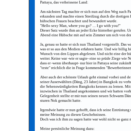
Pattaya, das verheissene Land:
Am nächsten Tag machte er sich nun auf den Weg nach Pa
erkunden und machte einen Streifzug durch die dortigen Eta
hübschen Frauen beachtet und bewundert wurde.
"Hello sexy Man, where you go? .... I go with you!"
Dieser Satz wurde ihm an jeder Ecke hinterher gerufen. U
Abend eine Hübsche mit auf sein Zimmer um sich von den 
Ja, genau so hatte er sich nun Thailand vorgestellt. Das 
was er so aus den Medien erfahren hatte. Und wie billig h
Wunsch von den Lippen abgelesen. Und nicht eine der hü
weiter. Keine war -wie er sagte- eine so prüde Ziege wie No
dass er -wenn überhaupt- nur hier in Pattaya seine zukün
"teste" reichlich die in Frage kommenden "Bewerberinnen"
Aber auch der schönste Urlaub geht einmal vorbei und der
seiner Auserwählten (Däng, 23 Jahre) in Bangkok zu ver
die Sehenswürdigkeiten Bangkoks kennen zu lernen. Mit 
inzwischen in Thailand angekommen und wir hatten vorher
Gelegenheit stellte er mir nun seinen neuen Schwarm Däng
sturen Nok gemacht hatte.
Irgendwie hatte er nun gehofft, dass ich seine Entrüstun
meine Meinung zu diesen Geschehnissen.
Doch was ich ihm zu sagen hatte war wohl nicht so ganz 
Meine persönliche Meinung dazu: