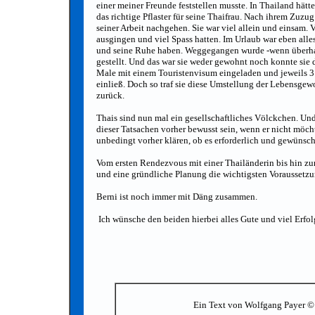
einer meiner Freunde feststellen musste. In Thailand hätt
das richtige Pflaster für seine Thaifrau. Nach ihrem Zuzu
seiner Arbeit nachgehen. Sie war viel allein und einsam.
ausgingen und viel Spass hatten. Im Urlaub war eben alle
und seine Ruhe haben. Weggegangen wurde -wenn überhau
gestellt. Und das war sie weder gewohnt noch konnte sie 
Male mit einem Touristenvisum eingeladen und jeweils 3 M
einließ. Doch so traf sie diese Umstellung der Lebensgew
zurück.
Thais sind nun mal ein gesellschaftliches Völckchen. Und 
dieser Tatsachen vorher bewusst sein, wenn er nicht möcht
unbedingt vorher klären, ob es erforderlich und gewünscht
Vom ersten Rendezvous mit einer Thailänderin bis hin zur
und eine gründliche Planung die wichtigsten Voraussetzu
Berni ist noch immer mit Däng zusammen.
Ich wünsche den beiden hierbei alles Gute und viel Erfo
Ein Text von Wolfgang Paye