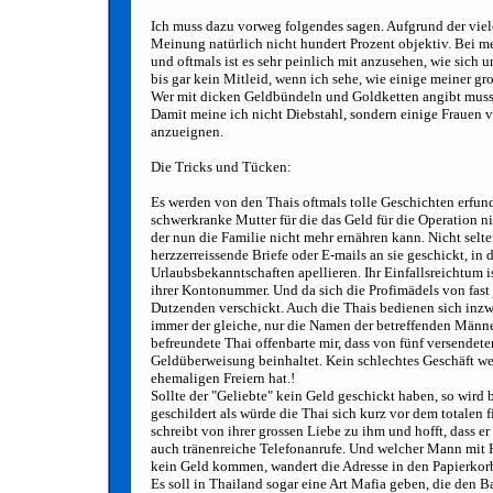
Ich muss dazu vorweg folgendes sagen. Aufgrund der viele
Meinung natürlich nicht hundert Prozent objektiv. Bei me
und oftmals ist es sehr peinlich mit anzusehen, wie sich
bis gar kein Mitleid, wenn ich sehe, wie einige meiner g
Wer mit dicken Geldbündeln und Goldketten angibt muss
Damit meine ich nicht Diebstahl, sondern einige Frauen v
anzueignen.
Die Tricks und Tücken:
Es werden von den Thais oftmals tolle Geschichten erfund
schwerkranke Mutter für die das Geld für die Operation n
der nun die Familie nicht mehr ernähren kann. Nicht sel
herzzerreissende Briefe oder E-mails an sie geschickt, in 
Urlaubsbekanntschaften apellieren. Ihr Einfallsreichtum i
ihrer Kontonummer. Und da sich die Profimädels von fast j
Dutzenden verschickt. Auch die Thais bedienen sich inzwi
immer der gleiche, nur die Namen der betreffenden Männer
befreundete Thai offenbarte mir, dass von fünf versende
Geldüberweisung beinhaltet. Kein schlechtes Geschäft we
ehemaligen Freiern hat.!
Sollte der "Geliebte" kein Geld geschickt haben, so wird 
geschildert als würde die Thai sich kurz vor dem totalen
schreibt von ihrer grossen Liebe zu ihm und hofft, dass
auch tränenreiche Telefonanrufe. Und welcher Mann mit 
kein Geld kommen, wandert die Adresse in den Papierkorb
Es soll in Thailand sogar eine Art Mafia geben, die den 