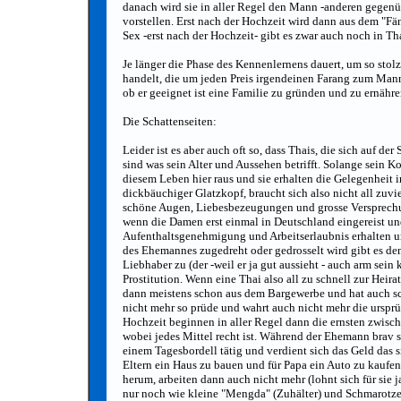
danach wird sie in aller Regel den Mann -anderen gegenübe
vorstellen. Erst nach der Hochzeit wird dann aus dem "Fä
Sex -erst nach der Hochzeit- gibt es zwar auch noch in Th
Je länger die Phase des Kennenlernens dauert, um so stolze
handelt, die um jeden Preis irgendeinen Farang zum Mann
ob er geeignet ist eine Familie zu gründen und zu ernähre
Die Schattenseiten:
Leider ist es aber auch oft so, dass Thais, die sich auf de
sind was sein Alter und Aussehen betrifft. Solange sein Kon
diesem Leben hier raus und sie erhalten die Gelegenheit i
dickbäuchiger Glatzkopf, braucht sich also nicht all zuv
schöne Augen, Liebesbezeugungen und grosse Versprechu
wenn die Damen erst einmal in Deutschland eingereist und
Aufenthaltsgenehmigung und Arbeitserlaubnis erhalten 
des Ehemannes zugedreht oder gedrosselt wird gibt es den
Liebhaber zu (der -weil er ja gut aussieht - auch arm sein
Prostitution. Wenn eine Thai also all zu schnell zur Heir
dann meistens schon aus dem Bargewerbe und hat auch sc
nicht mehr so prüde und wahrt auch nicht mehr die urspr
Hochzeit beginnen in aller Regel dann die ernsten zwi
wobei jedes Mittel recht ist. Während der Ehemann brav se
einem Tagesbordell tätig und verdient sich das Geld das s
Eltern ein Haus zu bauen und für Papa ein Auto zu kaufe
herum, arbeiten dann auch nicht mehr (lohnt sich für sie j
nur noch wie kleine "Mengda" (Zuhälter) und Schmarotzer