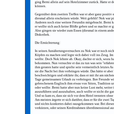
ging Berni allein auf sein Hotelzimmer zurück. Hatte er d
können.
Gegenüber dem zweiten Treffen war er aber ganz positiv ei
diesmal allein erscheinen würde. Weit gefehlt! Nok war pü
Anderen noch eine weitere Freundin mitgebracht. Berni koc
er wollte sich auch keine Blöße geben und so machte er 
Also gingen sie wieder zum Essen (diesmal in einem and
Diskothek.
Die Ernüchterung:
In seinen Annäherungsversuchen zu Nok war er noch nicht
Köpfen zu machen und legte sich dabei voll ins Zeug. Im T
wollte. Doch Nok lehnte ab. Okay, dachte er sich, wozu 
bekommen. Nun versuchte er das zu tun was sein "erfahrene
ihm geraten hatte und spielte sein vermeintlich letztes 
sie die Nacht bei ihm verbringen würde. Das hätte er aber 
beschwichtigen und erklärte ihr, dass er mit ihr am näch
Tage gemeinsamen Urlaub zu verbringen. Ihre Freunde wür
gebrochenem Englisch ihm etwas von Sitten, Tradition un
oder wollte. Berni hatte aber nun keine Lust mehr, weit
auszuführen und auszuhalten, auch wollte er nicht die ga
Und so kam es, dass sie sich vor dem Hotel trennten ohne 
Am meisten ärgerte er sich darüber, dass er für die zwei 
und nichts konkretes dabei rausgekommen war. Bei diese
verkürzen, oder seinen Kreditrahmen überdimensional au