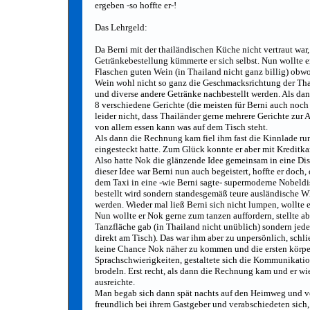
ergeben -so hoffte er-!
Das Lehrgeld:
Da Berni mit der thailändischen Küche nicht vertraut war
Getränkebestellung kümmerte er sich selbst. Nun wollte e
Flaschen guten Wein (in Thailand nicht ganz billig) obwohl 
Wein wohl nicht so ganz die Geschmacksrichtung der Thai
und diverse andere Getränke nachbestellt werden. Als dan
8 verschiedene Gerichte (die meisten für Berni auch noch 
leider nicht, dass Thailänder gerne mehrere Gerichte zur 
von allem essen kann was auf dem Tisch steht.
Als dann die Rechnung kam fiel ihm fast die Kinnlade run
eingesteckt hatte. Zum Glück konnte er aber mit Kreditka
Also hatte Nok die glänzende Idee gemeinsam in eine Dis
dieser Idee war Berni nun auch begeistert, hoffte er doc
dem Taxi in eine -wie Berni sagte- supermoderne Nobeldis
bestellt wird sondern standesgemäß teure ausländische 
werden. Wieder mal ließ Berni sich nicht lumpen, wollte
Nun wollte er Nok gerne zum tanzen auffordern, stellte ab
Tanzfläche gab (in Thailand nicht unüblich) sondern jeder
direkt am Tisch). Das war ihm aber zu unpersönlich, schl
keine Chance Nok näher zu kommen und die ersten körper
Sprachschwierigkeiten, gestaltete sich die Kommunikatio
brodeln. Erst recht, als dann die Rechnung kam und er wi
ausreichte.
Man begab sich dann spät nachts auf den Heimweg und v
freundlich bei ihrem Gastgeber und verabschiedeten sich, 