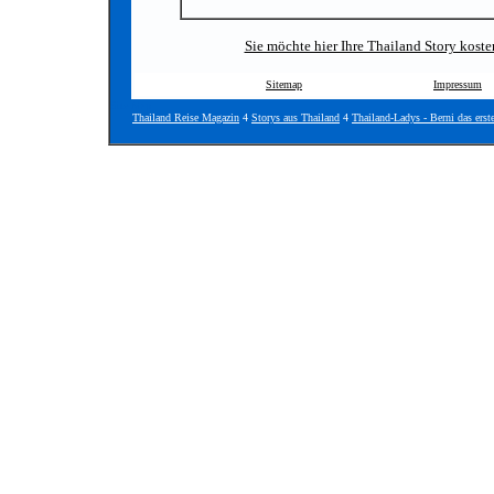
Sie möchte hier Ihre Thailand Story koste
Sitemap
Impressum
Site Map
Thailand Reise Magazin
4
Storys aus Thailand
4
Thailand-Ladys - Berni das erst